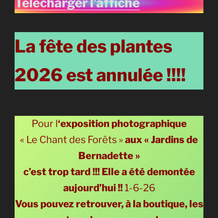
Télécharger l’affiche
La fête des plantes
2026 est annulée !!!!
Pour l
‘exposition photographique
« Le Chant des Forêts »
aux
« Jardins de
Bernadette »
c’est trop tard !!! Elle a été demontée
aujourd’hui !!
1-6-26
Vous pouvez retrouver, à la boutique, les