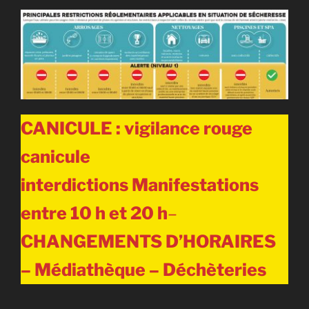
CANICULE : vigilance rouge
canicule
interdictions
Manifestations
entre 10 h et 20 h
–
CHANGEMENTS D’HORAIRES
– Médiathèque – Déchèteries