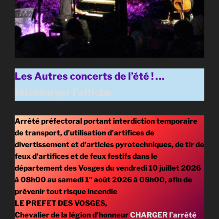
Les Autres concerts de l’été ! …
télécharger l’affiche
Arrêté préfectoral portant interdiction temporaire
de transport, d’utilisation d’artifices de
divertissement et d’articles pyrotechniques, de tir de
feux d’artifices et de feux festifs dans le
département des Vosges du vendredi 10 juillet 2026
à 08h00 au samedi 1″ août 2026 à 08h00, afin de
prévenir tout risque incendie
LE PREFET DES VOSGES,
Chevalier de la légion d’honneur
CHARGER l’arrêté