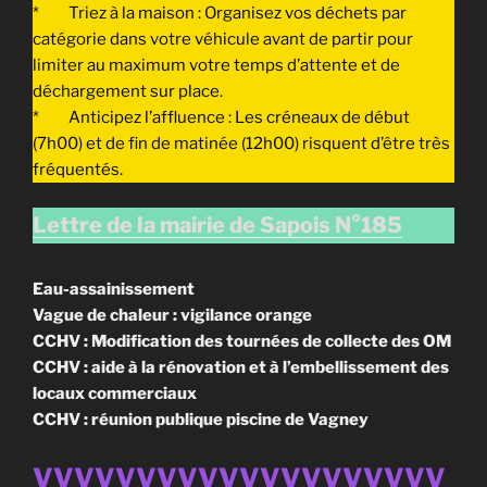
* Triez à la maison : Organisez vos déchets par
catégorie dans votre véhicule avant de partir pour
limiter au maximum votre temps d’attente et de
déchargement sur place.
* Anticipez l’affluence : Les créneaux de début
(7h00) et de fin de matinée (12h00) risquent d’être très
fréquentés.
Lettre de la mairie de Sapois N°185
Eau-assainissement
Vague de chaleur : vigilance orange
CCHV : Modification des tournées de collecte des OM
CCHV : aide à la rénovation et à l’embellissement des
locaux commerciaux
CCHV : réunion publique piscine de Vagney
VVVVVVVVVVVVVVVVVVVV