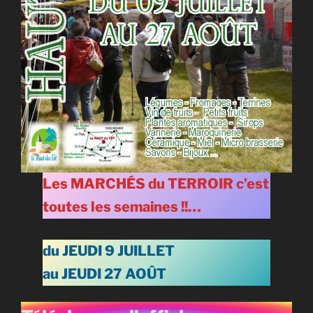
Les
MARCHÉS
du TERROIR c’est
toutes les semaines !!…
du JEUDI 9 JUILLET
au JEUDI 27 AOÛT