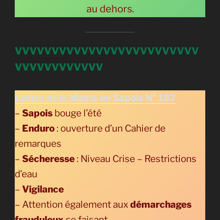
au dehors.
VVVVVVVVVVVVVVVVVVVVVVVVV
VVVVVVVVVVVV
Lettre de la Mairie de Sapois N° 187
–
Sapois
bouge l’été
–
Enduro
: ouverture d’un Cahier de
remarques
–
Sécheresse
: Niveau Crise – Restrictions
d’eau
–
Vigilance
– Attention également aux
démarchages
frauduleux
se faisant